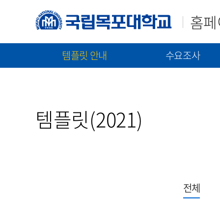
홈페
템플릿 안내
수요조사
매뉴얼(가이드)
템플릿(2023)
신규구축/고도화 수요조
템플릿(2021)
통합 매뉴얼
신규 구축 절차 안내
템플릿(2021)
기능 매뉴얼
고도화 절차 안내
수요조사 문서 제출
전체