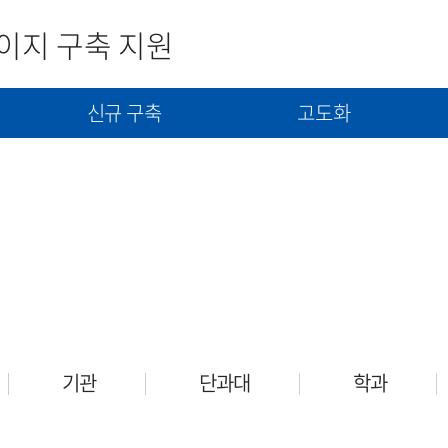
이지 구축 지원
신규 구축
고도화
사
신규구축 신청서 제출
고도화(개선) 신청서 제출
콘텐츠(자료) 제출
기관
단과대
학과