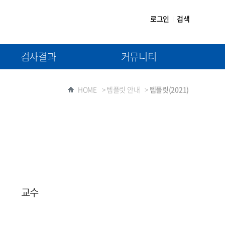
로그인
검색
검사결과
커뮤니티
(1차) 검사결과제출
공지사항
HOME
>
템플릿 안내
>
템플릿(2021)
(2차) 검사결과제출
자료실
질문과 답변
교수